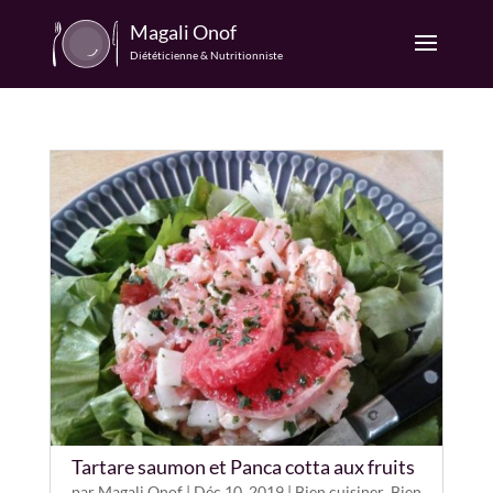
Magali Onof
Diététicienne & Nutritionniste
Tartare saumon et Panca cotta aux fruits
par
Magali Onof
|
Déc 10, 2019
|
Bien cuisiner
,
Bien